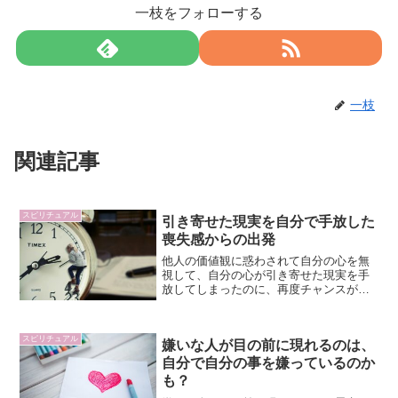
一枝をフォローする
一枝
関連記事
スピリチュアル
引き寄せた現実を自分で手放した
喪失感からの出発
他人の価値観に惑わされて自分の心を無
視して、自分の心が引き寄せた現実を手
放してしまったのに、再度チャンスが与
えられました。
スピリチュアル
嫌いな人が目の前に現れるのは、
自分で自分の事を嫌っているのか
も？