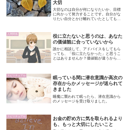
大切
大切なのは自分が何になりたいか、目標
に向かって努力することです。自分がな
りたい自分とかけ離れていたとしても、
その可能性があることを意識して、自信
を持って過ごしていきましょう。どうな
りたいか、何を目指すか、自分自身を大
人間関係
役に立たないと思うのは、あなた
切にしながら、良い方向に導く努力をし
の価値観に合っていないから
ていきたいですね。
誰かに相談して、アドバイスをしてもら
っても、「役に立たなかった」と思うこ
とはありませんか？価値観が違うから仕
方ないのです。
スピリチュアル
眠っている間に潜在意識か高次の
存在からかメッセージが送られて
きました
睡魔に襲われて眠ったら、潜在意識から
のメッセージを受け取りました。
スピリチュアル
お金の貯め方に気を取られるより
も、もっと大切にしたいこと